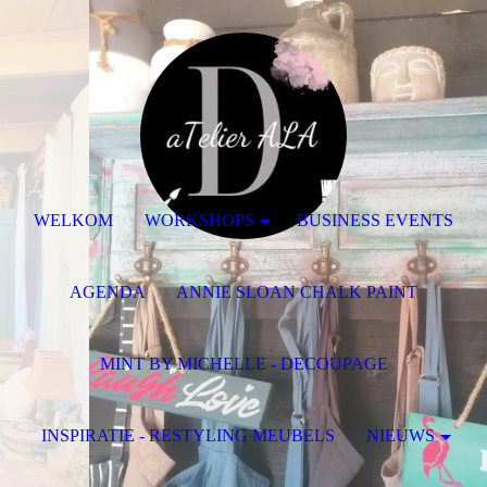
WELKOM
WORKSHOPS
BUSINESS EVENTS
AGENDA
ANNIE SLOAN CHALK PAINT
MINT BY MICHELLE - DECOUPAGE
INSPIRATIE - RESTYLING MEUBELS
NIEUWS