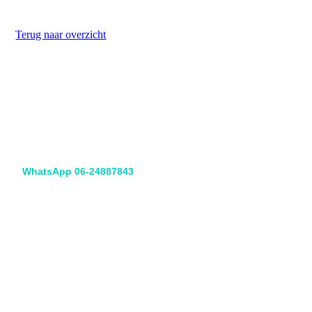
Terug naar overzicht
Koningin Julianaweg 67
2691 GC 's-Gravenzande
Ingang achterom 3e poort links
WhatsApp 06-24887843