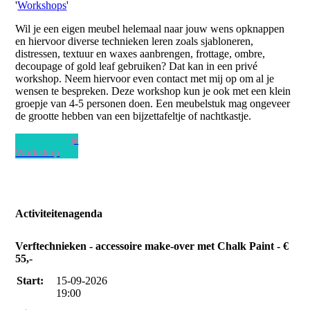
'
Workshops
'
Wil je een eigen meubel helemaal naar jouw wens opknappen
en hiervoor diverse technieken leren zoals sjabloneren,
distressen, textuur en waxes aanbrengen, frottage, ombre,
decoupage of gold leaf gebruiken? Dat kan in een privé
workshop. Neem hiervoor even contact met mij op om al je
wensen te bespreken. Deze workshop kun je ook met een klein
groepje van 4-5 personen doen. Een meubelstuk mag ongeveer
de grootte hebben van een bijzettafeltje of nachtkastje.
Boek hier je
Workshop
Activiteitenagenda
Verftechnieken - accessoire make-over met Chalk Paint - €
55,-
Start:
15-09-2026
19:00