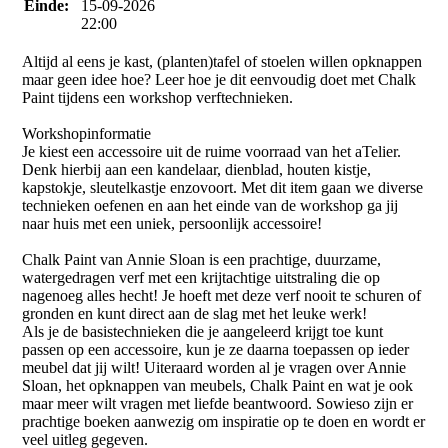
Einde:
15-09-2026
22:00
Altijd al eens je kast, (planten)tafel of stoelen willen opknappen
maar geen idee hoe? Leer hoe je dit eenvoudig doet met Chalk
Paint tijdens een workshop verftechnieken.
Workshopinformatie
Je kiest een accessoire uit de ruime voorraad van het aTelier.
Denk hierbij aan een kandelaar, dienblad, houten kistje,
kapstokje, sleutelkastje enzovoort. Met dit item gaan we diverse
technieken oefenen en aan het einde van de workshop ga jij
naar huis met een uniek, persoonlijk accessoire!
Chalk Paint van Annie Sloan is een prachtige, duurzame,
watergedragen verf met een krijtachtige uitstraling die op
nagenoeg alles hecht! Je hoeft met deze verf nooit te schuren of
gronden en kunt direct aan de slag met het leuke werk!
Als je de basistechnieken die je aangeleerd krijgt toe kunt
passen op een accessoire, kun je ze daarna toepassen op ieder
meubel dat jij wilt! Uiteraard worden al je vragen over Annie
Sloan, het opknappen van meubels, Chalk Paint en wat je ook
maar meer wilt vragen met liefde beantwoord. Sowieso zijn er
prachtige boeken aanwezig om inspiratie op te doen en wordt er
veel uitleg gegeven.