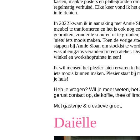
kasten, maakte posters en plattegronden om a
regelmatig verhuisd. Elke keer vond ik het 
in te richten.
In 2022 kwam ik in aanraking met Annie Slo
meubel te tranformeren en het is ook nog een
gebruiken, zonder te schuren of te gronden;
'niets' iets moois maken. Toen de vorige stoc
stappen bij Annie Sloan om stockist te wor
was al enigzins veranderd in een atelier. D
winkel en workshopruimte in een!
Ik wil mensen het plezier laten ervaren in h
iets moois kunnen maken. Plezier staat bij 
je huis!
Heb je vragen? Wil je meer weten, he
gerust contact op, de koffie, thee of lim
Met gastvrije & creatieve groet,
Daiëlle