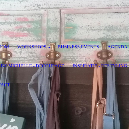
KOM
WORKSHOPS
BUSINESS EVENTS
AGENDA
 BY MICHELLE - DECOUPAGE
INSPIRATIE - RESTYLIN
TACT