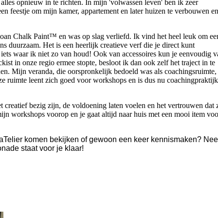
lles opnieuw in te richten. In mijn 'volwassen leven' ben ik zeer
een feestje om mijn kamer, appartement en later huizen te verbouwen e
an Chalk Paint™ en was op slag verliefd. Ik vind het heel leuk om ee
s duurzaam. Het is een heerlijk creatieve verf die je direct kunt
 iets waar ik niet zo van houd! Ook van accessoires kun je eenvoudig 
kist in onze regio ermee stopte, besloot ik dan ook zelf het traject in te
den. Mijn veranda, die oorspronkelijk bedoeld was als coachingsruimte,
eze ruimte leent zich goed voor workshops en is dus nu coachingpraktijk
et creatief bezig zijn, de voldoening laten voelen en het vertrouwen dat 
mijn workshops voorop en je gaat altijd naar huis met een mooi item voo
t aTelier komen bekijken of gewoon een keer kennismaken? Ne
onade staat voor je klaar!