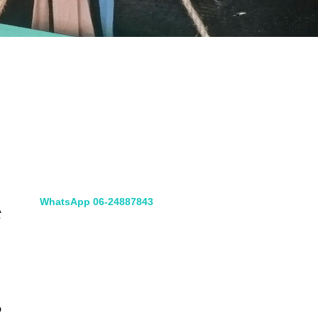
Koningin Julianaweg 67
2691 GC 's-Gravenzande
Ingang achterom 3e poort links
WhatsApp 06-24887843
A
'
p