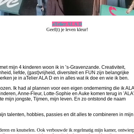
aTelier ALA D
Geef(t) je leven kleur!
et mijn 4 kinderen woon ik in ’s-Gravenzande. Creativiteit,
, liefde, (gast)vrijheid, diversiteit en FUN zijn belangrijke
erken je in aTelier ALA D en in alles wat ik doe en wie ik ben.
ozen. Ik had al plannen voor een eigen onderneming die ik AL
nderen, Anne-Fleur, Lotte-Sophie en Auke komen terug in 'ALA
jkte mijn jongste, Tijmen, mijn leven. En zo ontstond de naam
jn talenten, hobbies, passies en dit alles te combineren in mijn
hilderen en knutselen. Ook verbouwde ik regelmatig mijn kamer, ontwier