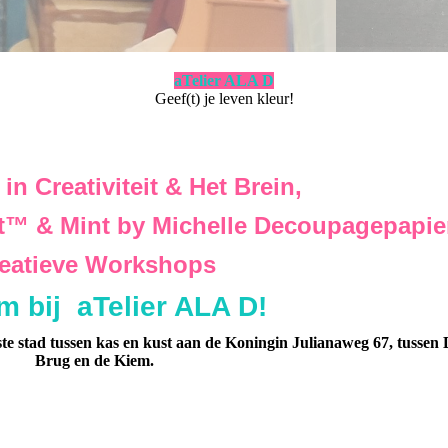
aTelier ALA D
Geef(t) je leven kleur!
 in Creativiteit & Het Brein,
t™ & Mint by Michelle Decoupagepapie
eatieve Workshops
 bij aTelier ALA D!
te stad tussen kas en kust
aan de Koningin Julianaweg 67, tussen 
Brug en de Kiem.