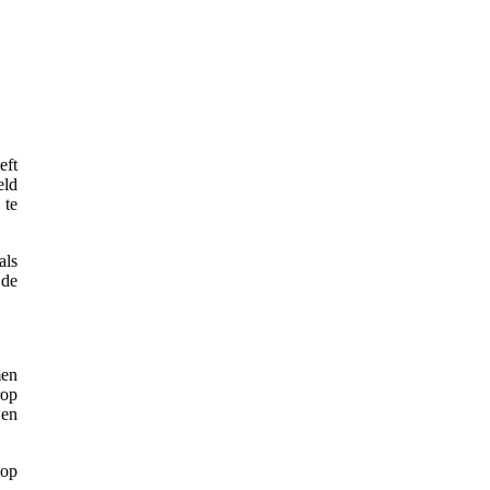
eft
eld
 te
als
 de
men
rop
 en
 op