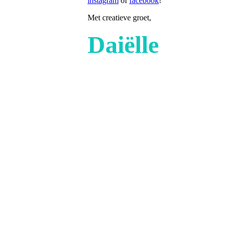
instagram
of
facebook
!
Met creatieve groet,
Daiëlle