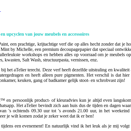
s
 en upcyclen van jouw meubels en accessoires
t, een prachtige, krijtachtige verf die op alles hecht zonder dat je ho
 Mint by Michelle, een premium decoupagepapier dat speciaal ontwikk
 allerleukste workshops en hebben alles op voorraad om je meubels op
s, kwasten, Salt Wash, structuurpasta, vernissen, enz.
j het aTelier terecht. Deze verf heeft dezelfde uitstraling en kwaliteit 
tergedragen en heeft alleen pure pigmenten. Het verschil is dat hier
oonkamer, keuken, gang of badkamer gelijk stoot- en schrobvast zijn!
 en persoonlijk product- of kleuradvies kun je altijd even langsko
 Whatsapp. Het aTelier bevindt zich aan huis dus de tijden en dagen waa
 van 's ochtends 09.30 uur tot 's avonds 21.00 uur, in het weekeind
er je wilt komen zodat je zeker weet dat ik er ben!
e tijdens een evenement! En natuurlijk vind ik het leuk als je mij volgt