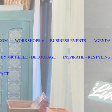
KOM
WORKSHOPS
BUSINESS EVENTS
AGENDA
 BY MICHELLE - DECOUPAGE
INSPIRATIE - RESTYLIN
TACT