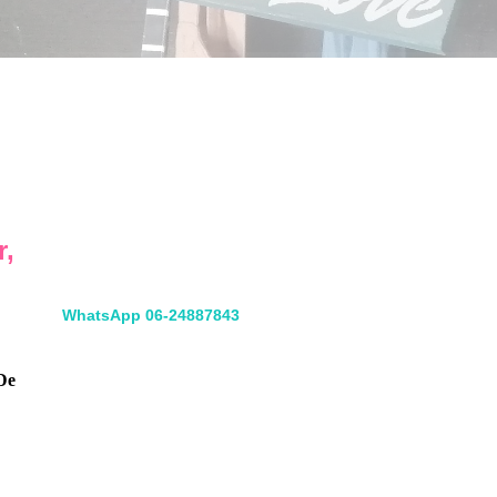
Koningin Julianaweg 67
2691 GC 's-Gravenzande
r,
Ingang achterom 3e poort links
WhatsApp 06-24887843
De